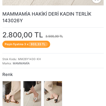
MAMMAMİA HAKİKİ DERİ KADIN TERLİK
143026Y
2.800,00 TL
3.500,00 TL
Peşin fiyatına 3 x
933,33 TL
Stok Kodu
MM26Y1430-KH
Marka
MAMMAMİA
Renk