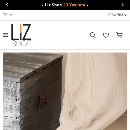


•
Liz Shoe
23 Yaşında
•
TR
HESABIM