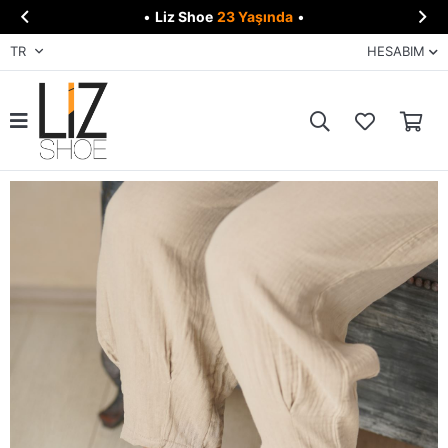


•
Liz Shoe
23 Yaşında
•
TR
HESABIM