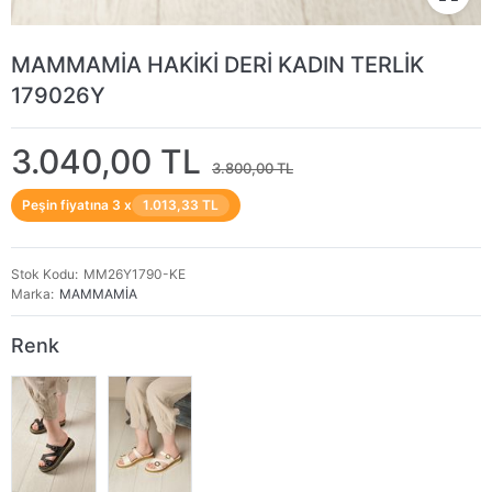
MAMMAMİA HAKİKİ DERİ KADIN TERLİK
179026Y
3.040,00 TL
3.800,00 TL
Peşin fiyatına 3 x
1.013,33 TL
Stok Kodu
MM26Y1790-KE
Marka
MAMMAMİA
Renk