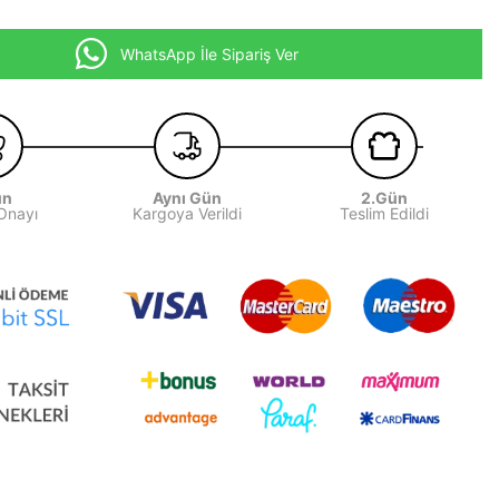
WhatsApp İle Sipariş Ver
ün
Aynı Gün
2.Gün
 Onayı
Kargoya Verildi
Teslim Edildi