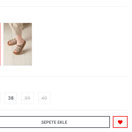
38
39
40
SEPETE EKLE