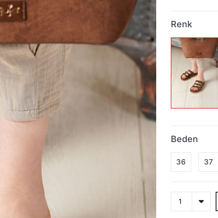
Renk
Beden
36
37