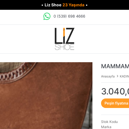
•
Liz Shoe
23 Yaşında
•
0 (539) 698 4666
MAMMAMİA
Anasayfa
KADI
3.040,
Peşin fiyatına
Stok Kodu
Marka