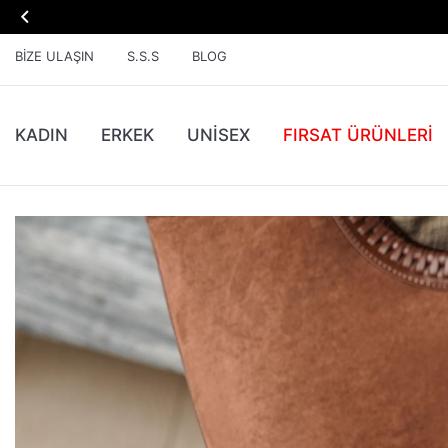

BIZE ULAŞIN
S.S.S
BLOG
KADIN
ERKEK
UNİSEX
FIRSAT ÜRÜNLERI