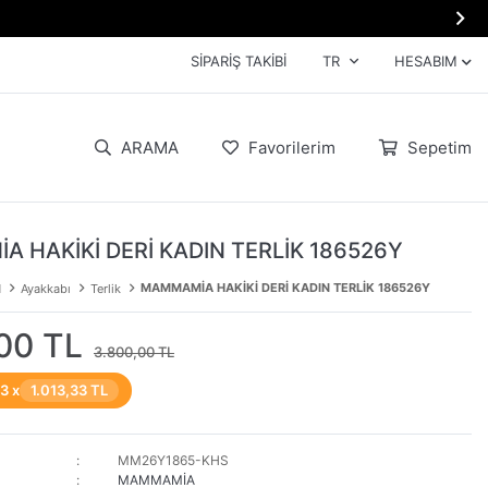

SIPARIŞ TAKIBI
TR
HESABIM
ARAMA
Favorilerim
Sepetim
 HAKİKİ DERİ KADIN TERLİK 186526Y
MAMMAMİA HAKİKİ DERİ KADIN TERLİK 186526Y
N
Ayakkabı
Terlik
00 TL
3.800,00 TL
 3 x
1.013,33 TL
MM26Y1865-KHS
MAMMAMİA