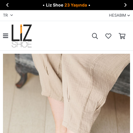


•
Liz Shoe
23 Yaşında
•
TR
HESABIM