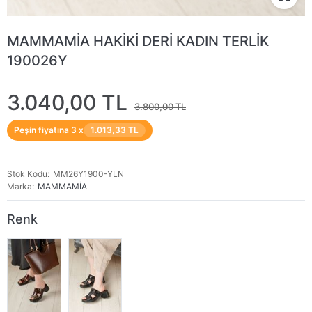
MAMMAMİA HAKİKİ DERİ KADIN TERLİK
190026Y
3.040,00 TL
3.800,00 TL
Peşin fiyatına 3 x
1.013,33 TL
Stok Kodu
MM26Y1900-YLN
Marka
MAMMAMİA
Renk