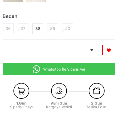
Beden
36
37
38
39
40
WhatsApp İle Sipariş Ver
1.Gün
Aynı Gün
2.Gün
Sipariş Onayı
Kargoya Verildi
Teslim Edildi