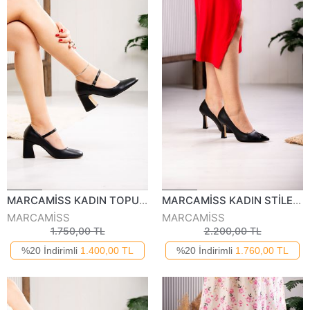
MARCAMİSS KADIN TOPUKLU AYAKKABI 825024Y
MARCAMİSS KADIN STİLETTO 825825Y
MARCAMİSS
MARCAMİSS
1.750,00 TL
2.200,00 TL
%20 İndirimli
1.400,00 TL
%20 İndirimli
1.760,00 TL