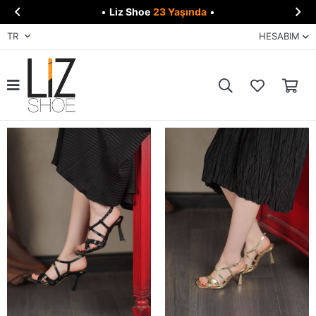


•
Liz Shoe
23 Yaşında
•
TR
HESABIM