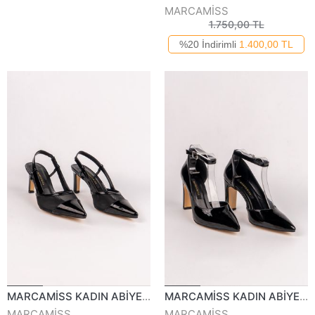
MARCAMİSS
1.750,00 TL
%20 İndirimli
1.400,00 TL
MARCAMİSS KADIN ABİYE AYAKKABI 767723Y
MARCAMİSS KADIN ABİYE AYAKKABI 794825Y
MARCAMİSS
MARCAMİSS