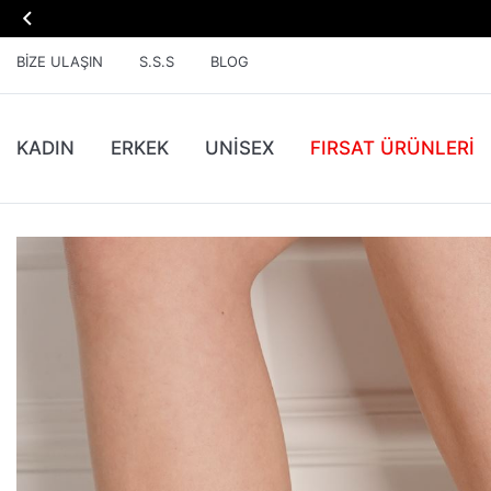

BIZE ULAŞIN
S.S.S
BLOG
KADIN
ERKEK
UNİSEX
FIRSAT ÜRÜNLERI