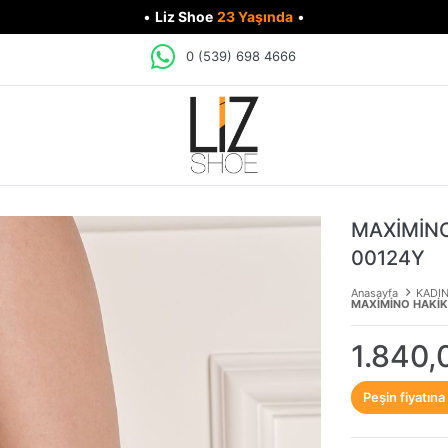
•
Liz Shoe
23 Yaşında
•
0 (539) 698 4666
MAXİMİNO
00124Y
Anasayfa
KADI
MAXİMİNO HAKİK
1.840,
Peşin fiyatına