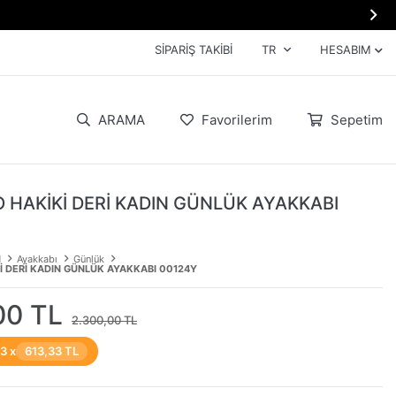

SIPARIŞ TAKIBI
TR
HESABIM
ARAMA
Favorilerim
Sepetim
 HAKİKİ DERİ KADIN GÜNLÜK AYAKKABI
N
Ayakkabı
Günlük
İ DERİ KADIN GÜNLÜK AYAKKABI 00124Y
00 TL
2.300,00 TL
 3 x
613,33 TL