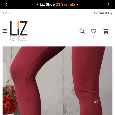


•
Liz Shoe
23 Yaşında
•
TR
HESABIM