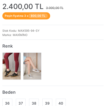
2.400,00 TL
3.000,00 TL
Peşin fiyatına 3 x
800,00 TL
Stok Kodu
MAX595-94-SY
Marka
MAXİMİNO
Renk
Beden
36
37
38
39
40