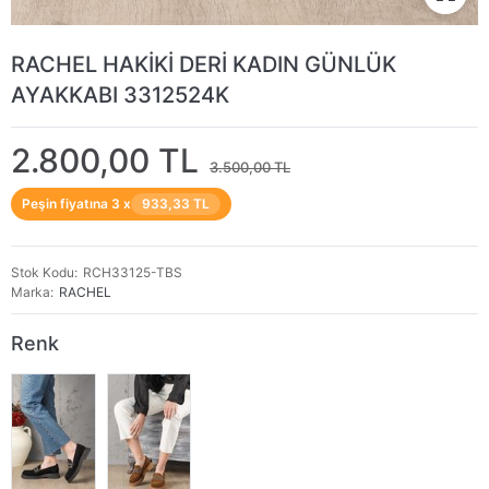
RACHEL HAKİKİ DERİ KADIN GÜNLÜK
AYAKKABI 3312524K
2.800,00 TL
3.500,00 TL
Peşin fiyatına 3 x
933,33 TL
Stok Kodu
RCH33125-TBS
Marka
RACHEL
Renk