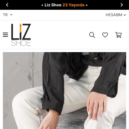


•
Liz Shoe
23 Yaşında
•
TR
HESABIM