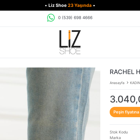
•
Liz Shoe
23 Yaşında
•
0 (539) 698 4666
RACHEL H
Anasayfa
KADI
3.040,
Peşin fiyatına
Stok Kodu
Marka