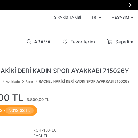

SIPARIŞ TAKIBI
TR
HESABIM
ARAMA
Favorilerim
Sepetim
AKİKİ DERİ KADIN SPOR AYAKKABI 715026Y
RACHEL HAKİKİ DERİ KADIN SPOR AYAKKABI 715026Y
N
Ayakkabı
Spor
00 TL
3.800,00 TL
 3 x
1.013,33 TL
RCH7150-LC
RACHEL