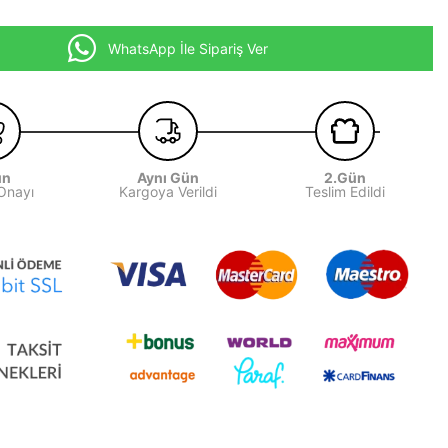
WhatsApp İle Sipariş Ver
ün
Aynı Gün
2.Gün
 Onayı
Kargoya Verildi
Teslim Edildi