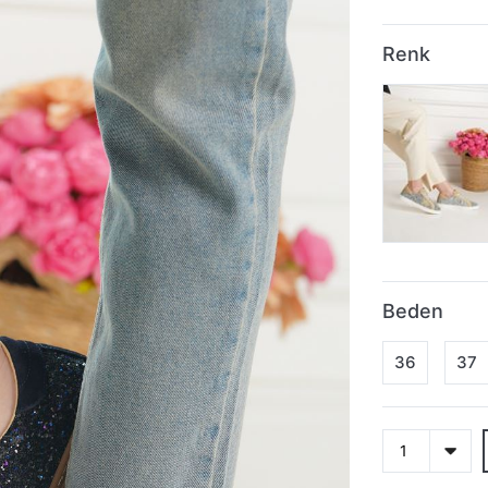
Renk
Beden
36
37