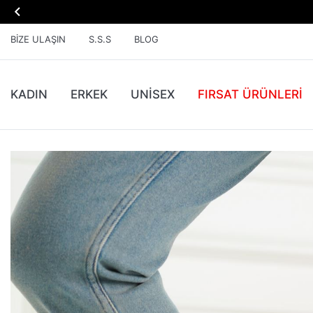

BIZE ULAŞIN
S.S.S
BLOG
KADIN
ERKEK
UNİSEX
FIRSAT ÜRÜNLERI