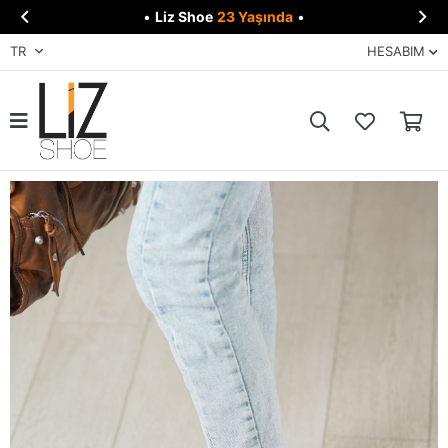


•
Liz Shoe
23 Yaşında
•
TR
HESABIM