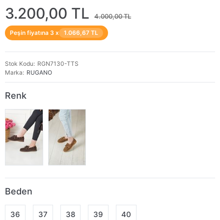
3.200,00 TL
4.000,00 TL
Peşin fiyatına 3 x
1.066,67 TL
Stok Kodu
RGN7130-TTS
Marka
RUGANO
Renk
Beden
36
37
38
39
40