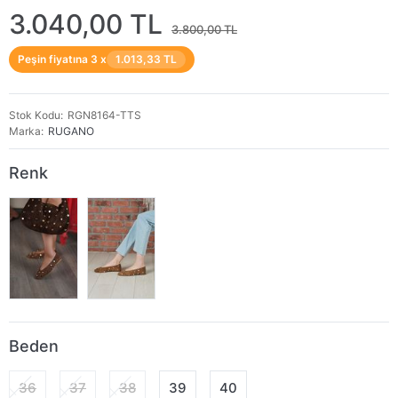
3.040,00 TL
3.800,00 TL
Peşin fiyatına 3 x
1.013,33 TL
Stok Kodu
RGN8164-TTS
Marka
RUGANO
Renk
Beden
36
37
38
39
40