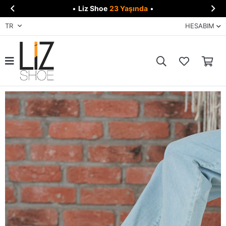


•
Liz Shoe
23 Yaşında
•
TR
HESABIM