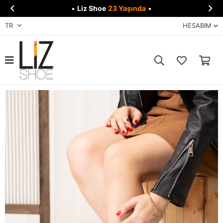


•
Liz Shoe
23 Yaşında
•
TR
HESABIM