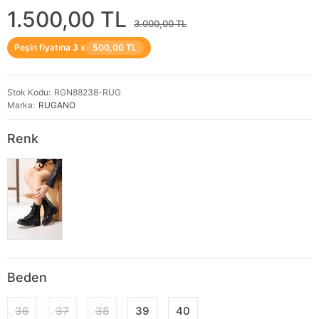
1.500,00 TL
3.000,00 TL
Peşin fiyatına 3 x
500,00 TL
Stok Kodu
RGN88238-RUG
Marka
RUGANO
Renk
Beden
36
37
38
39
40