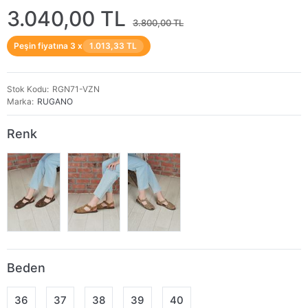
3.040,00 TL
3.800,00 TL
Peşin fiyatına 3 x
1.013,33 TL
Stok Kodu
RGN71-VZN
Marka
RUGANO
Renk
Beden
36
37
38
39
40