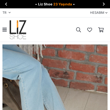


•
Liz Shoe
23 Yaşında
•
TR
HESABIM