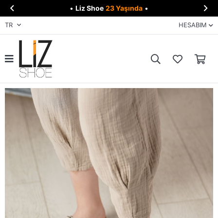


•
Liz Shoe
23 Yaşında
•
TR
HESABIM