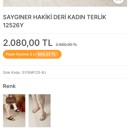
SAYGINER HAKİKİ DERİ KADIN TERLİK
12526Y
2.080,00 TL
2.600,00 TL
Peşin fiyatına 3 x
693,33 TL
Stok Kodu
SYGNR125-BJ
Renk