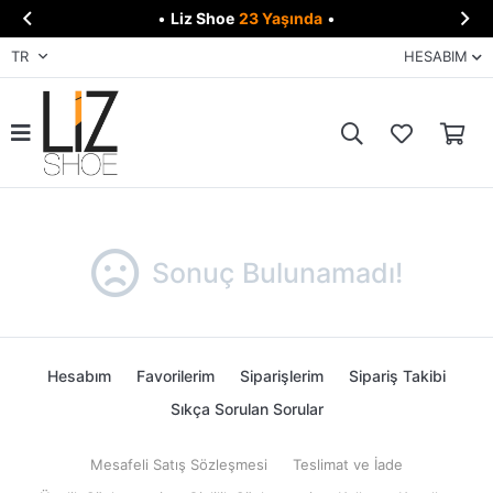


•
Liz Shoe
23 Yaşında
•
TR
HESABIM
Sonuç Bulunamadı!
Hesabım
Favorilerim
Siparişlerim
Sipariş Takibi
Sıkça Sorulan Sorular
Mesafeli Satış Sözleşmesi
Teslimat ve İade