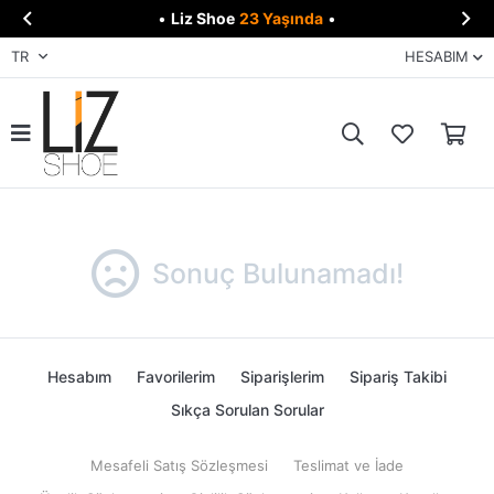


•
Liz Shoe
23 Yaşında
•
TR
HESABIM
Sonuç Bulunamadı!
Hesabım
Favorilerim
Siparişlerim
Sipariş Takibi
Sıkça Sorulan Sorular
Mesafeli Satış Sözleşmesi
Teslimat ve İade