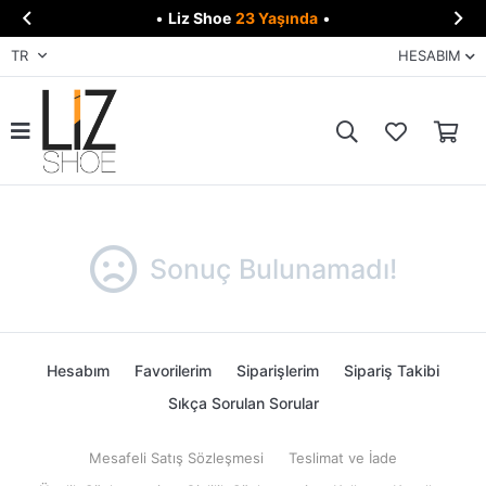


•
Liz Shoe
23 Yaşında
•
TR
HESABIM
Sonuç Bulunamadı!
Hesabım
Favorilerim
Siparişlerim
Sipariş Takibi
Sıkça Sorulan Sorular
Mesafeli Satış Sözleşmesi
Teslimat ve İade