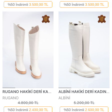
%50 İndirimli
3.500,00 TL
%50 İndirimli
3.500,00 TL
RUGANO HAKİKİ DERİ KADIN GÜNLÜK ÇİZME 6611022K
ALBİNİ HAKİKİ DERİ KADIN ÇİZME 1048123K
RUGANO
ALBİNİ
4.800,00 TL
5.200,00 TL
%50 İndirimli
2.400,00 TL
%50 İndirimli
2.600,00 TL