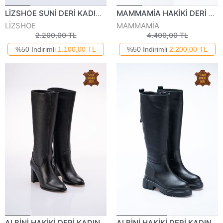
LİZSHOE SUNİ DERİ KADIN GÜNLÜK ÇİZME MDA 82422K
MAMMAMİA HAKİKİ DERİ KADIN GÜNLÜK ÇİZME 200022K
LİZSHOE
MAMMAMİA
2.200,00 TL
4.400,00 TL
%50 İndirimli
1.100,00 TL
%50 İndirimli
2.200,00 TL
ALBİNİ HAKİKİ DERİ KADIN ÇİZME 1048323K
ALBİNİ HAKİKİ DERİ KADIN ÇİZME 1048123K