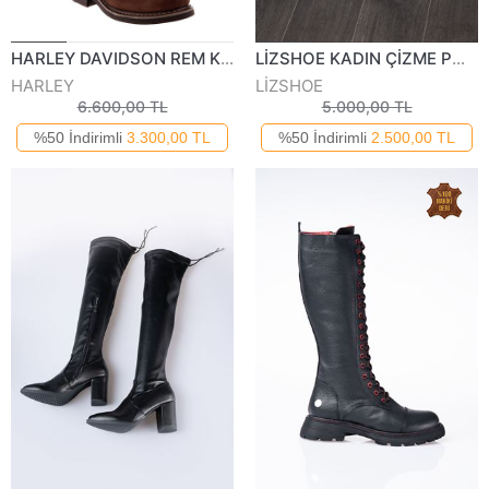
HARLEY DAVIDSON REM KADIN DERİ ÇİZME 16K
LİZSHOE KADIN ÇİZME PM 143225K
HARLEY
LİZSHOE
6.600,00 TL
5.000,00 TL
%50 İndirimli
3.300,00 TL
%50 İndirimli
2.500,00 TL