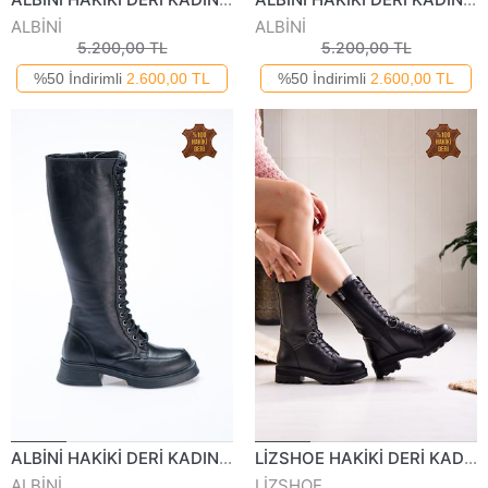
ALBİNİ
ALBİNİ
5.200,00 TL
5.200,00 TL
%50 İndirimli
2.600,00 TL
%50 İndirimli
2.600,00 TL
ALBİNİ HAKİKİ DERİ KADIN GÜNLÜK ÇİZME 1009022K
LİZSHOE HAKİKİ DERİ KADIN ÇİZME VYGR 941023K
ALBİNİ
LİZSHOE