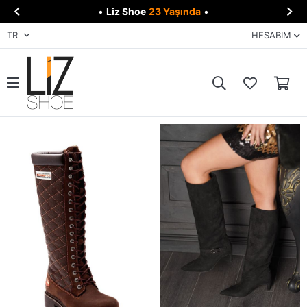


•
Liz Shoe
23 Yaşında
•
TR
HESABIM