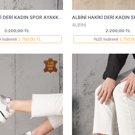
ALBİNİ HAKİKİ DERİ KADIN SPOR AYAKKABI 2550205025Y
ALBİNİ
2.200,00 TL
2.200,00 TL
 İndirimli
1.760,00 TL
%20 İndirimli
1.760,0