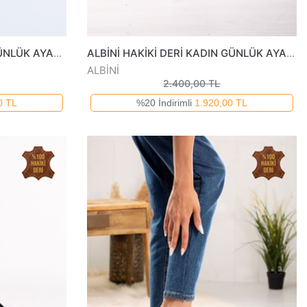
ALBİNİ HAKİK DERİ KADIN GÜNLÜK AYAKKABI 1042723Y
ALBİNİ HAKİKİ DERİ KADIN GÜNLÜK AYAKKABI 10106823K
ALBİNİ
2.400,00 TL
0 TL
%20 İndirimli
1.920,00 TL