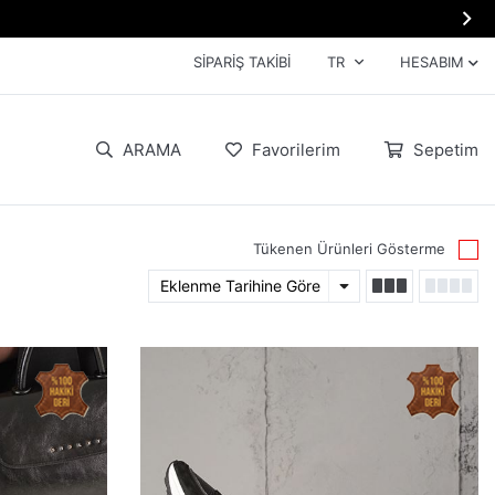

SIPARIŞ TAKIBI
TR
HESABIM
ARAMA
Favorilerim
Sepetim
Tükenen Ürünleri Gösterme