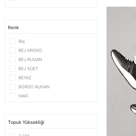
Renk
Bej
BEJ KROKO
BEJ RUGAN
BEJ SÜET
BEYAZ
BORDO RUGAN
HAKİ
KAHVE RUGAN
NUT
Topuk Yüksekliği
SİYAH
SİYAH KIRIŞIK RUGAN
2 CM