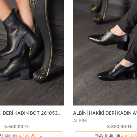
ALBİNİ HAKİKİ DERİ KADIN BOT 2610535825K
ALBİNİ
5.500,00 TL
3.300,00 TL
 İndirimli
2.750,00 TL
%20 İndirimli
2.640,0