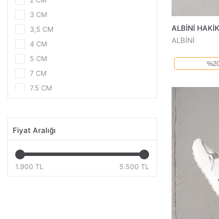
SİYAH KROKO
3 CM
SİYAH RUGAN
3,5 CM
SU YEŞİL
ALBİNİ
4 CM
TABA SÜET
5 CM
%20
VİZON
7 CM
7,5 CM
KIŞ
YAZ
Fiyat Aralığı
1.900 TL
5.500 TL