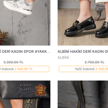
ALBİNİ HAKİKİ DERİ KADIN SPOR AYAKKABI 25792404825Y
ALBİNİ
3.300,00 TL
2.700,00 TL
 İndirimli
2.640,00 TL
%20 İndirimli
2.160,0