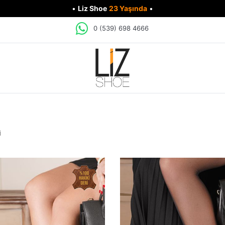
•
Liz Shoe
23 Yaşında
•
0 (539) 698 4666
İ