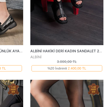
ALBİNİ HAKİKİ DERİ KADIN GÜNLÜK AYAKKABI 253003025Y
ALBİNİ HAKİKİ DERİ KADIN SANDALET 2510134825Y
ALBİNİ
3.000,00 TL
0 TL
%20 İndirimli
2.400,00 TL