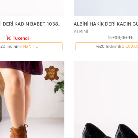
ALBİNİ HAKİKİ DERİ KADIN BABET 1038723Y
ALBİNİ
2.700,00 TL
Tükendi
20 İndirimli
NaN TL
%20 İndirimli
2.160,0