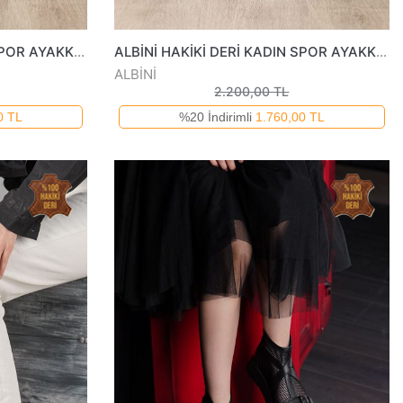
ALBİNİ HAKİKİ DERİ KADIN SPOR AYAKKABI 2550205025Y
ALBİNİ HAKİKİ DERİ KADIN SPOR AYAKKABI 2550205025Y
ALBİNİ
2.200,00 TL
0 TL
%20 İndirimli
1.760,00 TL