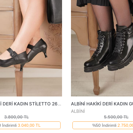
ALBİNİ HAKİKİ DERİ KADIN STİLETTO 2610502825K
ALBİNİ
3.800,00 TL
5.500,00 TL
 İndirimli
3.040,00 TL
%50 İndirimli
2.750,0