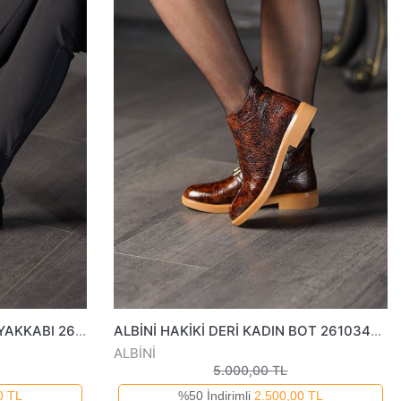
ALBİNİ HAKİKİ DERİ KADIN AYAKKABI 2610660325K
ALBİNİ HAKİKİ DERİ KADIN BOT 2610345725K
ALBİNİ
5.000,00 TL
0 TL
%50 İndirimli
2.500,00 TL