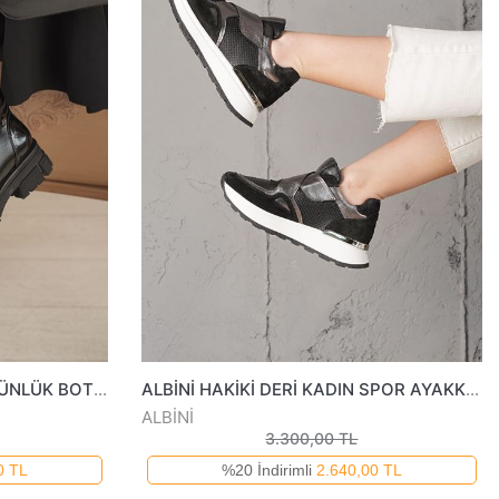
ALBİNİ HAKİKİ DERİ KADIN GÜNLÜK BOT 10295025K
ALBİNİ HAKİKİ DERİ KADIN SPOR AYAKKABI 25792404825Y
ALBİNİ
3.300,00 TL
0 TL
%20 İndirimli
2.640,00 TL