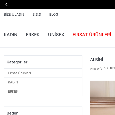

BIZE ULAŞIN
S.S.S
BLOG
KADIN
ERKEK
UNİSEX
FIRSAT ÜRÜNLERI
ALBİNİ
Kategoriler
ALBİN
Anasayfa
Fırsat Ürünleri
KADIN
ERKEK
Beden