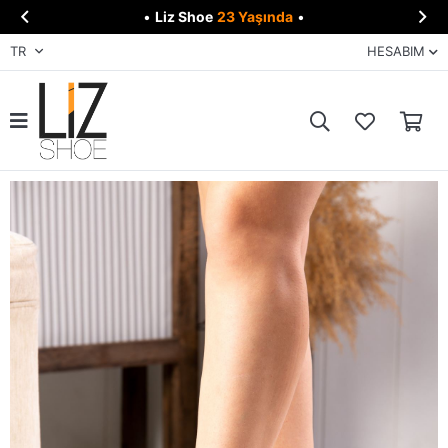


•
Liz Shoe
23 Yaşında
•
TR
HESABIM