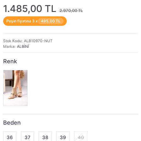
1.485,00 TL
2.970,00 TL
Peşin fiyatına 3 x
495,00 TL
Stok Kodu
ALB10970-NUT
Marka
ALBİNİ
Renk
Beden
36
37
38
39
40