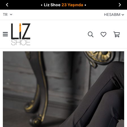


•
Liz Shoe
23 Yaşında
•
TR
HESABIM