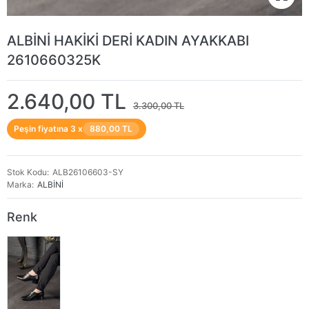
ALBİNİ HAKİKİ DERİ KADIN AYAKKABI
2610660325K
2.640,00 TL
3.300,00 TL
Peşin fiyatına 3 x
880,00 TL
Stok Kodu
ALB26106603-SY
Marka
ALBİNİ
Renk