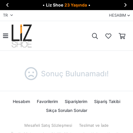


•
Liz Shoe
23 Yaşında
•
TR
HESABIM
Sonuç Bulunamadı!
Hesabım
Favorilerim
Siparişlerim
Sipariş Takibi
Sıkça Sorulan Sorular
Mesafeli Satış Sözleşmesi
Teslimat ve İade