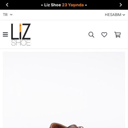


•
Liz Shoe
23 Yaşında
•
TR
HESABIM