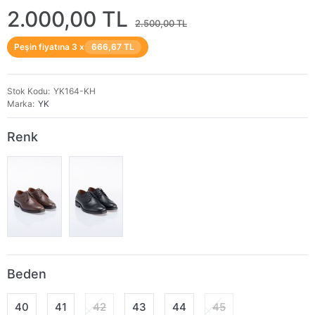
2.000,00 TL
2.500,00 TL
Peşin fiyatına 3 x
666,67 TL
Stok Kodu
YK164-KH
Marka
YK
Renk
Beden
40
41
42
43
44
45