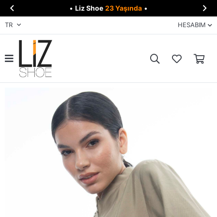


•
Liz Shoe
23 Yaşında
•
TR
HESABIM