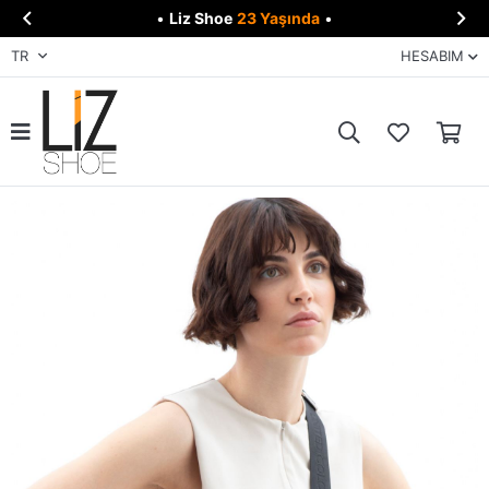


•
Liz Shoe
23 Yaşında
•
TR
HESABIM