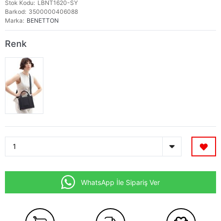
Stok Kodu
LBNT1620-SY
Barkod
3500000406088
Marka
BENETTON
Renk
WhatsApp İle Sipariş Ver