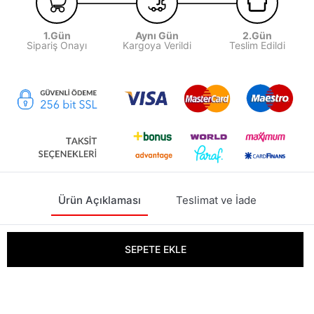
1.Gün
Aynı Gün
2.Gün
Sipariş Onayı
Kargoya Verildi
Teslim Edildi
Ürün Açıklaması
Teslimat ve İade
BENETTON KADIN ÇANTA 162025Y-
SEPETE EKLE