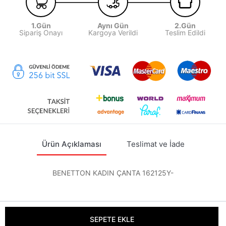
1.Gün
Aynı Gün
2.Gün
Sipariş Onayı
Kargoya Verildi
Teslim Edildi
Ürün Açıklaması
Teslimat ve İade
BENETTON KADIN ÇANTA 162125Y-
SEPETE EKLE