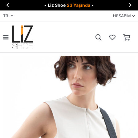


•
Liz Shoe
23 Yaşında
•
TR
HESABIM