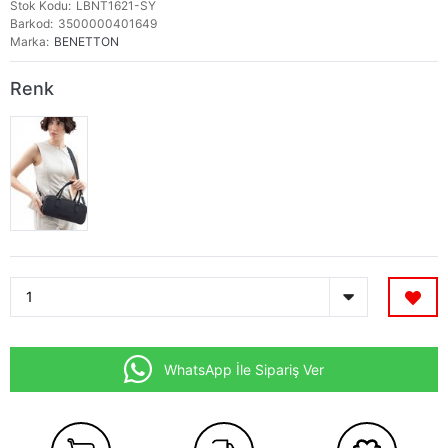
Stok Kodu
LBNT1621-SY
Barkod
3500000401649
Marka
BENETTON
Renk
WhatsApp İle Sipariş Ver