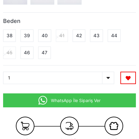
Beden
38
39
40
41
42
43
44
45
46
47
WhatsApp İle Sipariş Ver