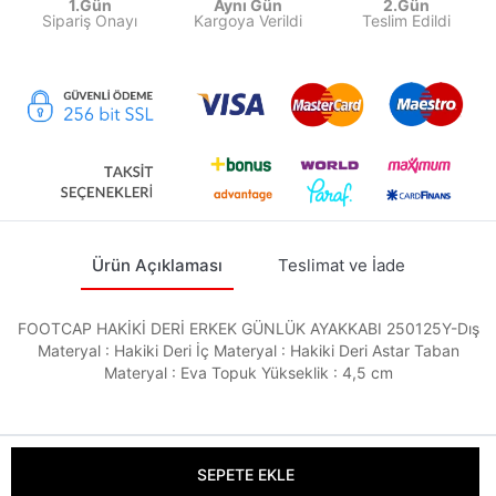
1.Gün
Aynı Gün
2.Gün
Sipariş Onayı
Kargoya Verildi
Teslim Edildi
Ürün Açıklaması
Teslimat ve İade
FOOTCAP HAKİKİ DERİ ERKEK GÜNLÜK AYAKKABI 250125Y-Dış
Materyal : Hakiki Deri İç Materyal : Hakiki Deri Astar Taban
Materyal : Eva Topuk Yükseklik : 4,5 cm
SEPETE EKLE