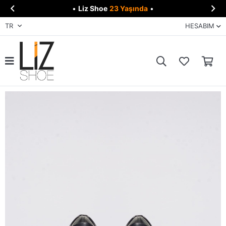


•
Liz Shoe
23 Yaşında
•
TR
HESABIM