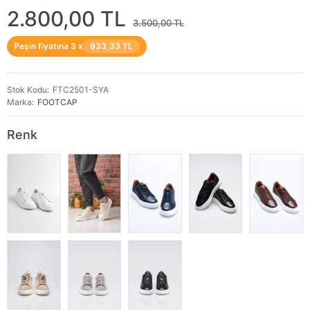
2.800,00 TL
3.500,00 TL
Peşin fiyatına 3 x
933,33 TL
Stok Kodu
FTC2501-SYA
Marka
FOOTCAP
Renk