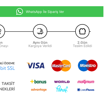
WhatsApp İle Sipariş Ver
ün
Aynı Gün
2.Gün
 Onayı
Kargoya Verildi
Teslim Edildi