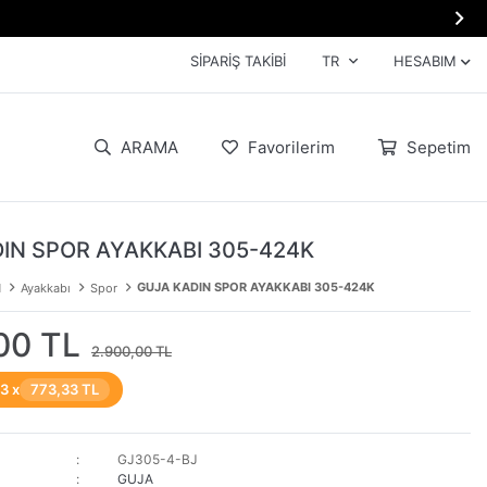

SIPARIŞ TAKIBI
TR
HESABIM
ARAMA
Favorilerim
Sepetim
IN SPOR AYAKKABI 305-424K
GUJA KADIN SPOR AYAKKABI 305-424K
N
Ayakkabı
Spor
00 TL
2.900,00 TL
 3 x
773,33 TL
GJ305-4-BJ
GUJA