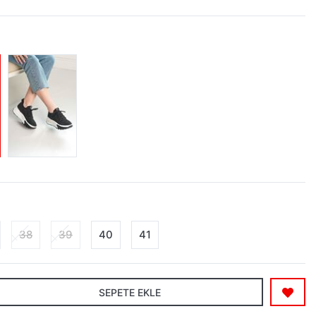
38
39
40
41
SEPETE EKLE