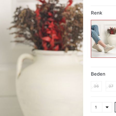
Renk
Beden
36
37