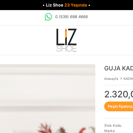
•
Liz Shoe
23 Yaşında
•
0 (539) 698 4666
GUJA KAD
Anasayfa
KADI
2.320,
Peşin fiyatına
Stok Kodu
Marka