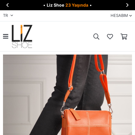


•
Liz Shoe
23 Yaşında
•
TR
HESABIM