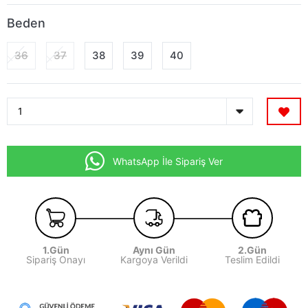
Beden
36
37
38
39
40
WhatsApp İle Sipariş Ver
1.Gün
Aynı Gün
2.Gün
Sipariş Onayı
Kargoya Verildi
Teslim Edildi