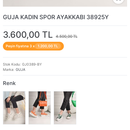
GUJA KADIN SPOR AYAKKABI 38925Y
3.600,00 TL
4.500,00 TL
Peşin fiyatına 3 x
1.200,00 TL
Stok Kodu
GJ0389-BY
Marka
GUJA
Renk