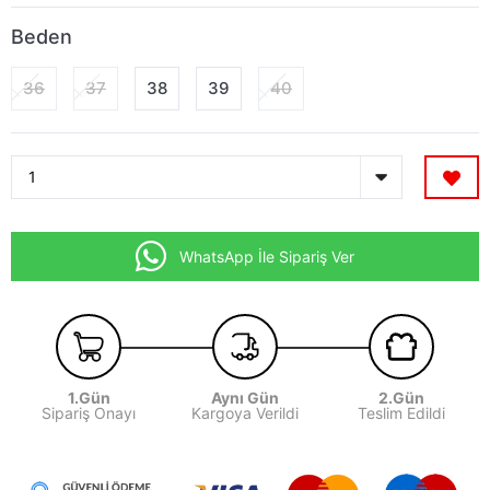
Beden
36
37
38
39
40
WhatsApp İle Sipariş Ver
1.Gün
Aynı Gün
2.Gün
Sipariş Onayı
Kargoya Verildi
Teslim Edildi