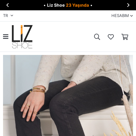


•
Liz Shoe
23 Yaşında
•
TR
HESABIM