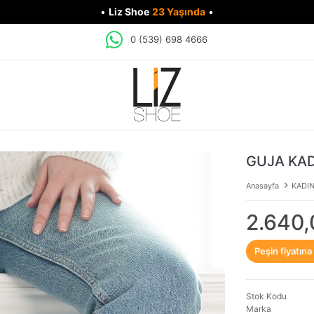
•
Liz Shoe
23 Yaşında
•
0 (539) 698 4666
GUJA KAD
Anasayfa
KADI
2.640,
Peşin fiyatına
Stok Kodu
Marka