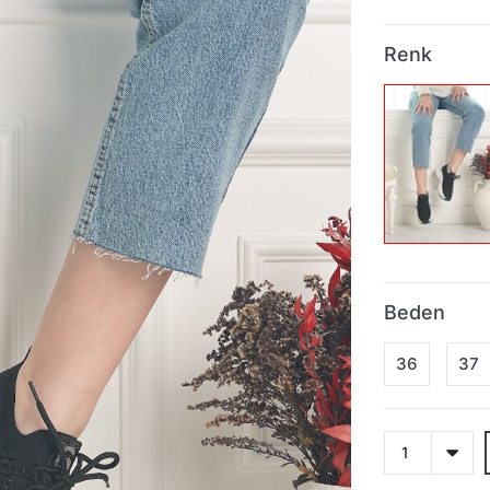
Renk
Beden
36
37