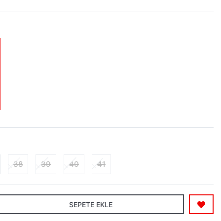
38
39
40
41
SEPETE EKLE