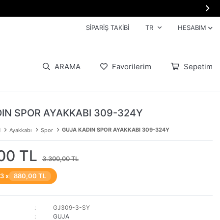

SIPARIŞ TAKIBI
TR
HESABIM
ARAMA
Favorilerim
Sepetim
IN SPOR AYAKKABI 309-324Y
GUJA KADIN SPOR AYAKKABI 309-324Y
N
Ayakkabı
Spor
00 TL
3.300,00 TL
 3 x
880,00 TL
GJ309-3-SY
GUJA