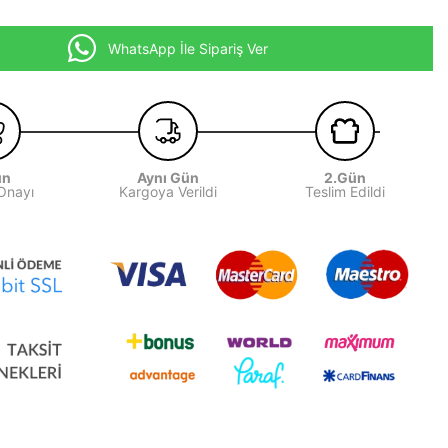
WhatsApp İle Sipariş Ver
ün
Aynı Gün
2.Gün
 Onayı
Kargoya Verildi
Teslim Edildi