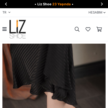


•
Liz Shoe
23 Yaşında
•
TR
HESABIM