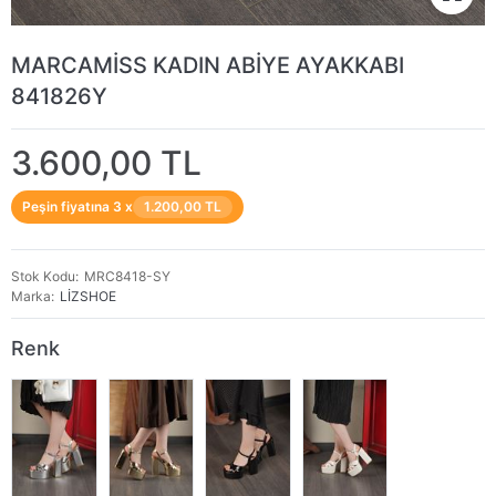
MARCAMİSS KADIN ABİYE AYAKKABI
841826Y
3.600,00 TL
Peşin fiyatına 3 x
1.200,00 TL
Stok Kodu
MRC8418-SY
Marka
LİZSHOE
Renk