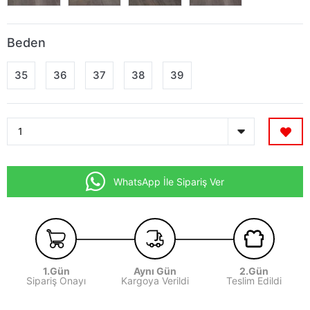
Beden
35
36
37
38
39
WhatsApp İle Sipariş Ver
1.Gün
Aynı Gün
2.Gün
Sipariş Onayı
Kargoya Verildi
Teslim Edildi