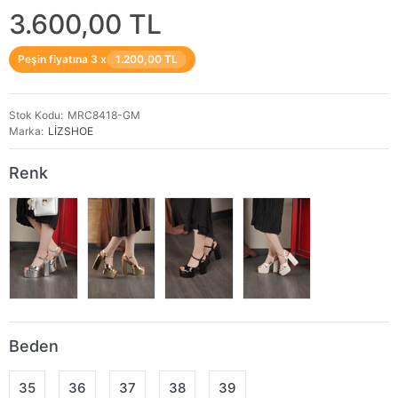
3.600,00 TL
Peşin fiyatına 3 x
1.200,00 TL
Stok Kodu
MRC8418-GM
Marka
LİZSHOE
Renk
Beden
35
36
37
38
39