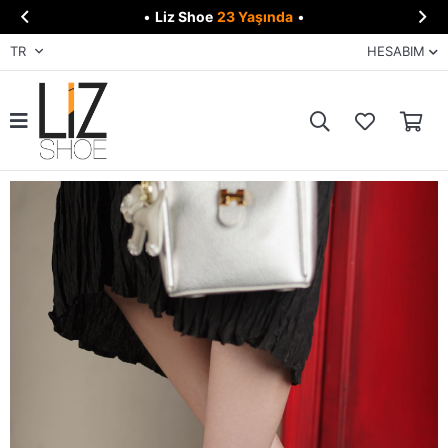


•
Liz Shoe
23 Yaşında
•
TR
HESABIM