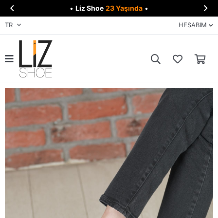


•
Liz Shoe
23 Yaşında
•
TR
HESABIM