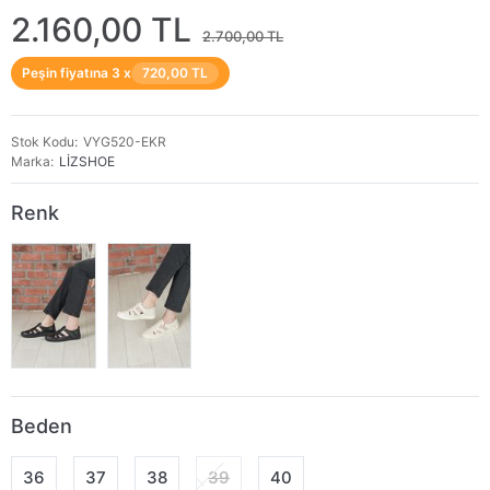
2.160,00 TL
2.700,00 TL
Peşin fiyatına 3 x
720,00 TL
Stok Kodu
VYG520-EKR
Marka
LİZSHOE
Renk
Beden
36
37
38
39
40