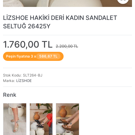
LİZSHOE HAKİKİ DERİ KADIN SANDALET
SELTUĞ 26425Y
1.760,00 TL
2.200,00 TL
Peşin fiyatına 3 x
586,67 TL
Stok Kodu
SLT264-BJ
Marka
LİZSHOE
Renk