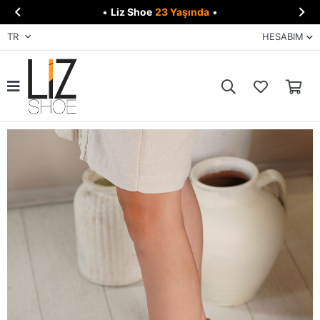


•
Liz Shoe
23 Yaşında
•
TR
HESABIM