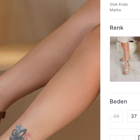
Stok Kodu
Marka
Renk
Beden
36
37