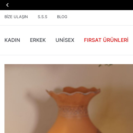

BIZE ULAŞIN
S.S.S
BLOG
KADIN
ERKEK
UNİSEX
FIRSAT ÜRÜNLERI