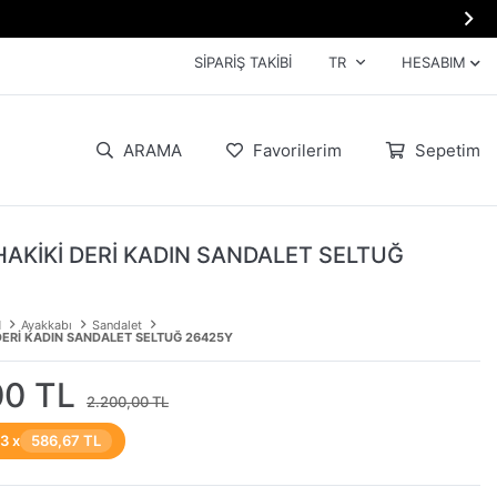

SIPARIŞ TAKIBI
TR
HESABIM
ARAMA
Favorilerim
Sepetim
HAKİKİ DERİ KADIN SANDALET SELTUĞ
N
Ayakkabı
Sandalet
DERİ KADIN SANDALET SELTUĞ 26425Y
00 TL
2.200,00 TL
 3 x
586,67 TL