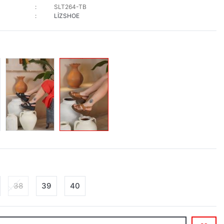
SLT264-TB
LİZSHOE
38
39
40