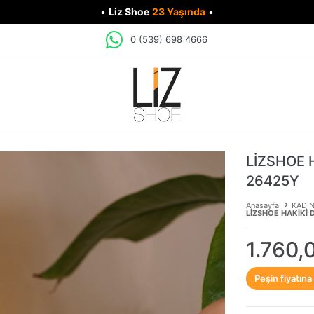
•
Liz Shoe
23 Yaşında
•
0 (539) 698 4666
LİZSHOE 
26425Y
Anasayfa
KADI
LİZSHOE HAKİKİ 
1.760,
Peşin fiyatına