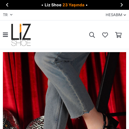


•
Liz Shoe
23 Yaşında
•
TR
HESABIM