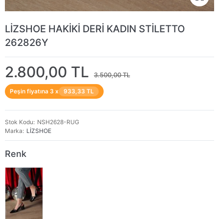
LİZSHOE HAKİKİ DERİ KADIN STİLETTO
262826Y
2.800,00 TL
3.500,00 TL
Peşin fiyatına 3 x
933,33 TL
Stok Kodu
NSH2628-RUG
Marka
LİZSHOE
Renk