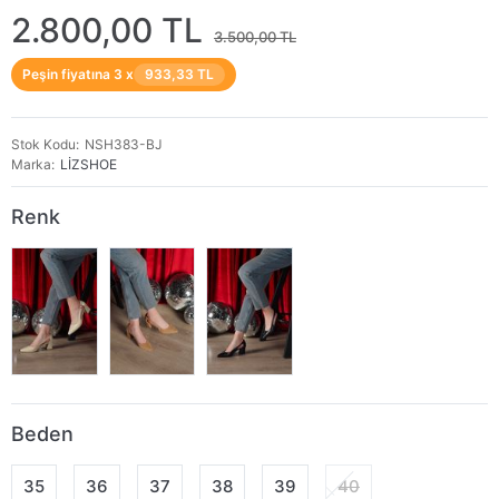
2.800,00 TL
3.500,00 TL
Peşin fiyatına 3 x
933,33 TL
Stok Kodu
NSH383-BJ
Marka
LİZSHOE
Renk
Beden
35
36
37
38
39
40