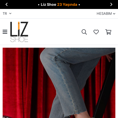


•
Liz Shoe
23 Yaşında
•
TR
HESABIM