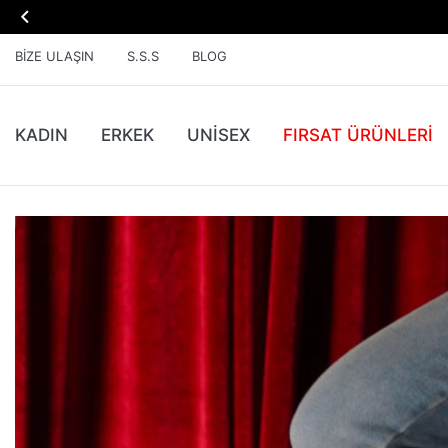

BIZE ULAŞIN
S.S.S
BLOG
KADIN
ERKEK
UNİSEX
FIRSAT ÜRÜNLERI