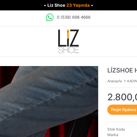
•
Liz Shoe
23 Yaşında
•
0 (539) 698 4666
LİZSHOE 
Anasayfa
KADI
2.800,
Peşin fiyatına
Stok Kodu
Marka