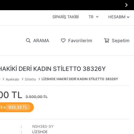

SIPARIŞ TAKIBI
TR
HESABIM
ARAMA
Favorilerim
Sepetim
HAKİKİ DERİ KADIN STİLETTO 38326Y
LİZSHOE HAKİKİ DERİ KADIN STİLETTO 38326Y
N
Ayakkabı
Stiletto
00 TL
3.500,00 TL
 3 x
933,33 TL
NSH383-SY
LİZSHOE