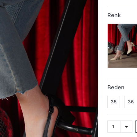
Renk
Beden
35
36