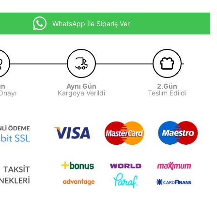
WhatsApp İle Sipariş Ver
ün
Aynı Gün
2.Gün
 Onayı
Kargoya Verildi
Teslim Edildi