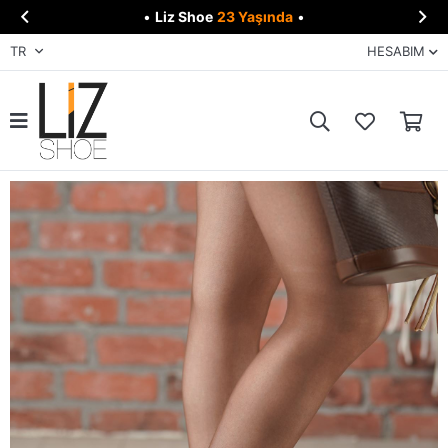


•
Liz Shoe
23 Yaşında
•
TR
HESABIM