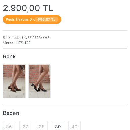
2.900,00 TL
Peşin fiyatına 3 x
966,67 TL
Stok Kodu
UNSE 2726-KHS
Marka
LİZSHOE
Renk
Beden
36
37
38
39
40