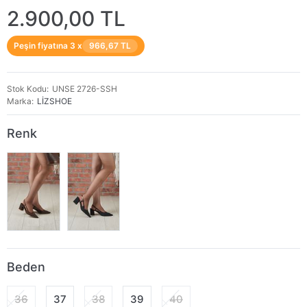
2.900,00 TL
Peşin fiyatına 3 x
966,67 TL
Stok Kodu
UNSE 2726-SSH
Marka
LİZSHOE
Renk
Beden
36
37
38
39
40