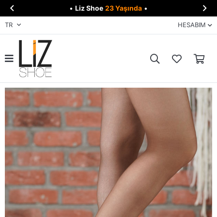


•
Liz Shoe
23 Yaşında
•
TR
HESABIM