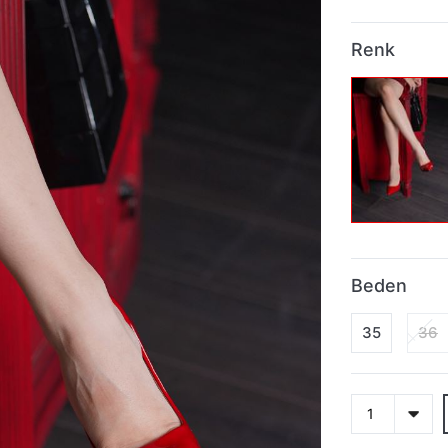
Renk
Beden
35
36