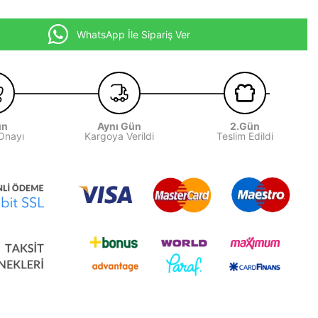
WhatsApp İle Sipariş Ver
ün
Aynı Gün
2.Gün
 Onayı
Kargoya Verildi
Teslim Edildi