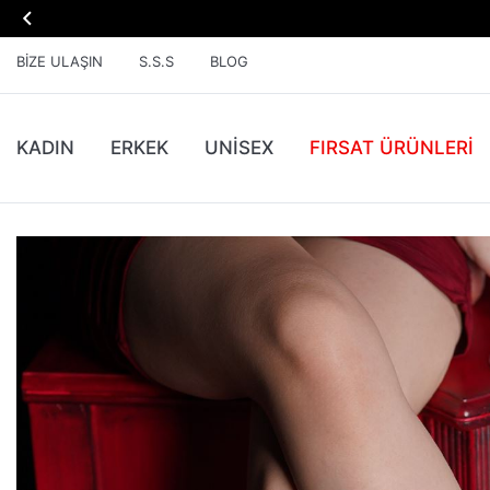

BIZE ULAŞIN
S.S.S
BLOG
KADIN
ERKEK
UNİSEX
FIRSAT ÜRÜNLERI