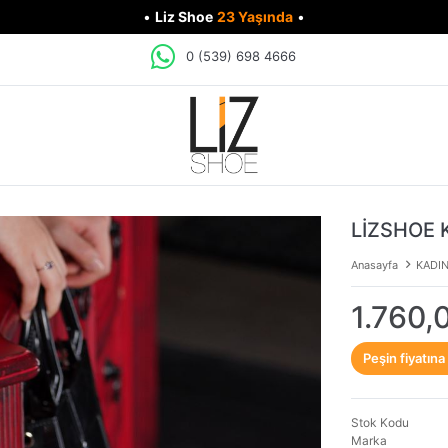
•
Liz Shoe
23 Yaşında
•
0 (539) 698 4666
LİZSHOE 
Anasayfa
KADI
1.760,
Peşin fiyatına
Stok Kodu
Marka