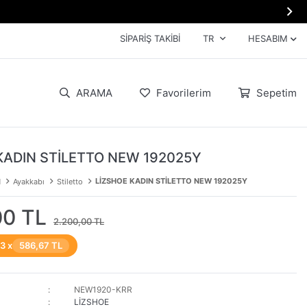

SIPARIŞ TAKIBI
TR
HESABIM
ARAMA
Favorilerim
Sepetim
KADIN STİLETTO NEW 192025Y
LİZSHOE KADIN STİLETTO NEW 192025Y
N
Ayakkabı
Stiletto
00 TL
2.200,00 TL
 3 x
586,67 TL
NEW1920-KRR
LİZSHOE