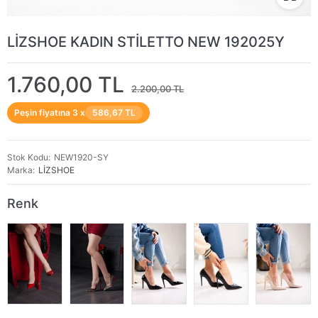
LİZSHOE KADIN STİLETTO NEW 192025Y
1.760,00 TL
2.200,00 TL
Peşin fiyatına 3 x
586,67 TL
Stok Kodu
NEW1920-SY
Marka
LİZSHOE
Renk