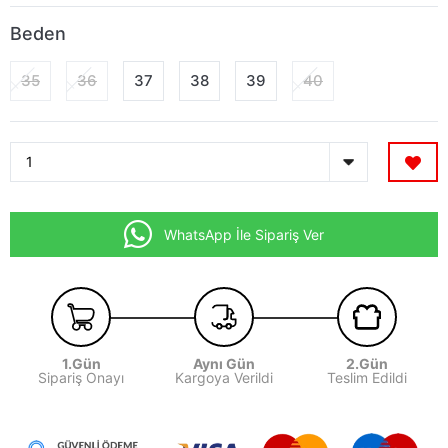
Beden
35
36
37
38
39
40
WhatsApp İle Sipariş Ver
1.Gün
Aynı Gün
2.Gün
Sipariş Onayı
Kargoya Verildi
Teslim Edildi