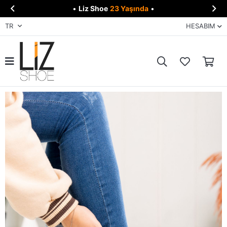


•
Liz Shoe
23 Yaşında
•
TR
HESABIM