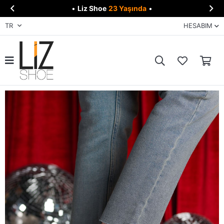


•
Liz Shoe
23 Yaşında
•
TR
HESABIM