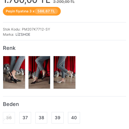
2.200,00 TL
Peşin fiyatına 3 x
586,67 TL
Stok Kodu
PM207K7712-SY
Marka
LİZSHOE
Renk
Beden
36
37
38
39
40