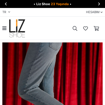


•
Liz Shoe
23 Yaşında
•
TR
HESABIM