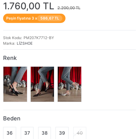
1.760,00 TL
2.200,00 TL
Peşin fiyatına 3 x
586,67 TL
Stok Kodu
PM207K7712-BY
Marka
LİZSHOE
Renk
Beden
36
37
38
39
40