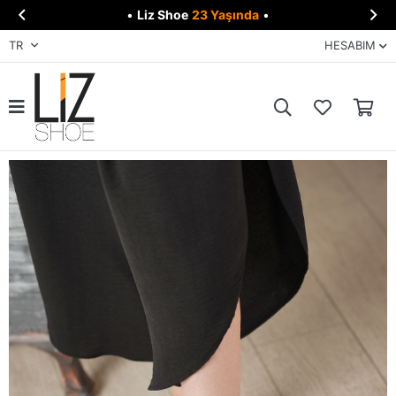


•
Liz Shoe
23 Yaşında
•
TR
HESABIM