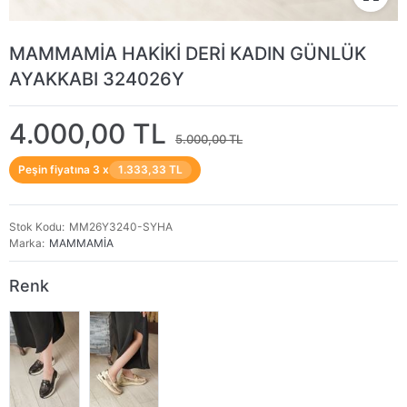
MAMMAMİA HAKİKİ DERİ KADIN GÜNLÜK
AYAKKABI 324026Y
4.000,00 TL
5.000,00 TL
Peşin fiyatına 3 x
1.333,33 TL
Stok Kodu
MM26Y3240-SYHA
Marka
MAMMAMİA
Renk