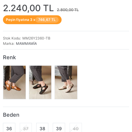
2.240,00 TL
2.800,00 TL
Peşin fiyatına 3 x
746,67 TL
Stok Kodu
MM26Y2360-TB
Marka
MAMMAMİA
Renk
Beden
36
37
38
39
40