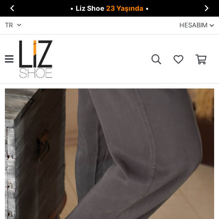


•
Liz Shoe
23 Yaşında
•
TR
HESABIM