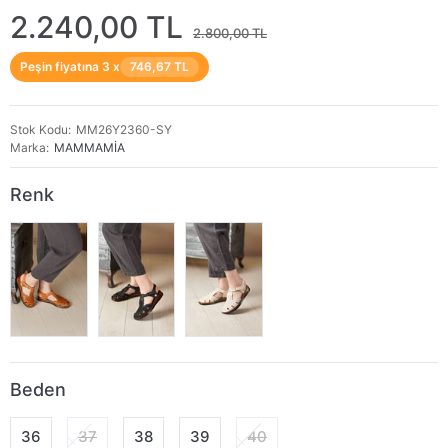
2.240,00 TL
2.800,00 TL
Peşin fiyatına 3 x
746,67 TL
Stok Kodu
MM26Y2360-SY
Marka
MAMMAMİA
Renk
Beden
36
37
38
39
40