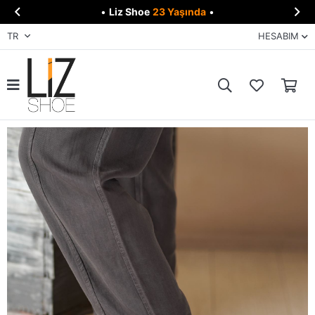


•
Liz Shoe
23 Yaşında
•
TR
HESABIM