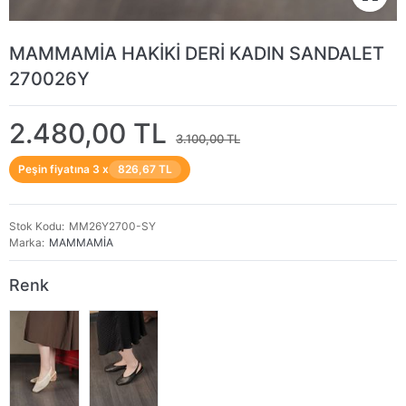
MAMMAMİA HAKİKİ DERİ KADIN SANDALET
270026Y
2.480,00 TL
3.100,00 TL
Peşin fiyatına 3 x
826,67 TL
Stok Kodu
MM26Y2700-SY
Marka
MAMMAMİA
Renk