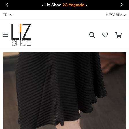


•
Liz Shoe
23 Yaşında
•
TR
HESABIM