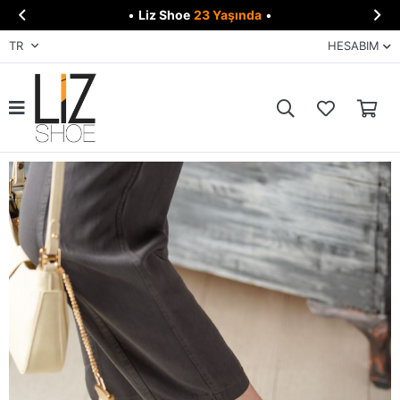


•
Liz Shoe
23 Yaşında
•
TR
HESABIM