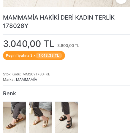
MAMMAMİA HAKİKİ DERİ KADIN TERLİK
178026Y
3.040,00 TL
3.800,00 TL
Peşin fiyatına 3 x
1.013,33 TL
Stok Kodu
MM26Y1780-KE
Marka
MAMMAMİA
Renk